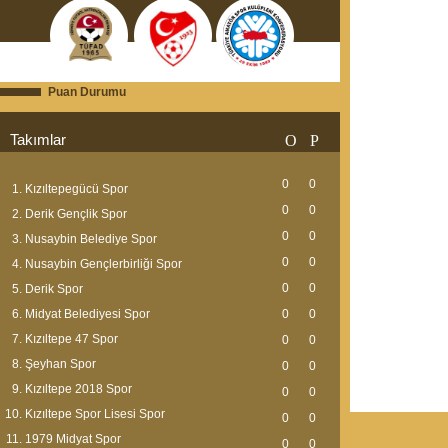
Puan Durumu
Takımlar
O
P
0
0
Kızıltepegücü Spor
0
0
Derik Gençlik Spor
0
0
Nusaybin Belediye Spor
0
0
Nusaybin Gençlerbirliği Spor
0
0
Derik Spor
Midyat Belediyesi Spor
0
0
Kızıltepe 47 Spor
0
0
Şeyhan Spor
0
0
Kızıltepe 2018 Spor
0
0
Kızıltepe Spor Lisesi Spor
0
0
1979 Midyat Spor
0
0