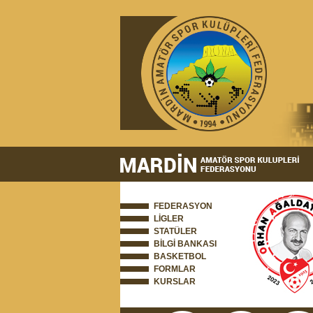
FEDERASYON
LİGLER
STATÜLER
BİLGİ BANKASI
BASKETBOL
FORMLAR
KURSLAR