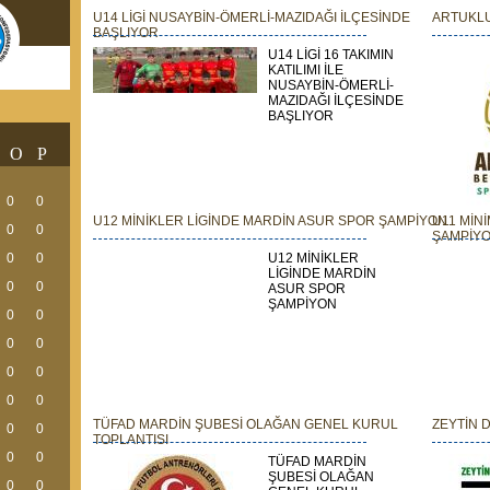
U14 LİGİ NUSAYBİN-ÖMERLİ-MAZIDAĞI İLÇESİNDE
ARTUKLU
BAŞLIYOR
U14 LİGİ 16 TAKIMIN
KATILIMI İLE
NUSAYBİN-ÖMERLİ-
MAZIDAĞI İLÇESİNDE
BAŞLIYOR
O
P
0
0
U12 MİNİKLER LİGİNDE MARDİN ASUR SPOR ŞAMPİYON
U11 MİN
0
0
ŞAMPİY
0
0
U12 MİNİKLER
LİGİNDE MARDİN
0
0
ASUR SPOR
ŞAMPİYON
0
0
0
0
0
0
0
0
TÜFAD MARDİN ŞUBESİ OLAĞAN GENEL KURUL
ZEYTİN 
0
0
TOPLANTISI
0
0
TÜFAD MARDİN
ŞUBESİ OLAĞAN
0
0