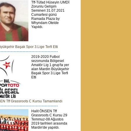
Tff-Tüfad Hüseyin UMDİ
Zorunlu Gelişim
Semineri 31.07.2021
Cumartesi günü
Ramada Plaza by
Whyndam Otelde
Yapıldı.
yükşehir Başak Spor 3.Lige Terfi Etti
2019-2020 Futbol
sezonunda Bölgesel
Amatör Lig 1.grup'ta yer
alan Mardin Büyükşehir
Başak Spor 3.Lige Terfi
Etti
SEN Tff Grassroots C Kursu Tamamlandı
Halit ÖNSEN Tff
Grassroots C Kursu 29
Temmuz-08 Ağustos
2019 tarihleri arasında
Mardin'de yapıldı.