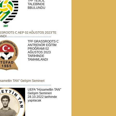
TFF TESCİL
TALEBİNDE
BBULUNDU
SSROOTS C AEP 02 AĞUSTOS 2023'TE
ANDI
TFF GRASSROOTS C
ANTRENÖR EĞİTİM
PROĞRAMI 02
AĞUSTOS 2023
TARİHİNDE
TAMAMLANDI
samettin TAN" Gelişim Semineri
UEFA "Hüsamettin TAN"
Gelişim Semineri
28.10.2022 tarihinde
yapılacak