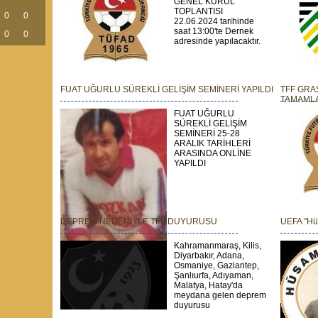
GENEL KURUL
TOPLANTISI
0
0
22.06.2024 tarihinde
saat 13:00'te Dernek
0
0
adresinde yapılacaktır.
FUAT UĞURLU SÜREKLİ GELİŞİM SEMİNERİ YAPILDI
TFF GRA
TAMAML
FUAT UĞURLU
SÜREKLİ GELİŞİM
SEMİNERİ 25-28
ARALIK TARİHLERİ
ARASINDA ONLİNE
YAPILDI
DEPREM NEDENİYLE TFF DUYURUSU
UEFA "Hü
Kahramanmaraş, Kilis,
Diyarbakır, Adana,
Osmaniye, Gaziantep,
Şanlıurfa, Adıyaman,
Malatya, Hatay'da
meydana gelen deprem
duyurusu