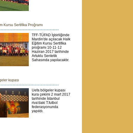
im Kursu Sertifika Proğramı
TFF-TÜFAD İşbirliğinde
Mardin'de açılacak Halk
Eğitim Kursu Sertifika
proğramı 10-11-12
Haziran 2017 tarihinde
Artuklu Sentetik
Sahasında yapılacaktır.
eler kupası
Uefa bölgeler kupası
kura çekimi 2 mart 2017
tarihinde İstanbul
riva'daki T.futbol
federasyonunda
yapıldı.