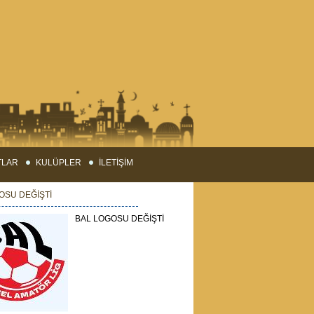
TLAR
KULÜPLER
İLETİŞİM
OSU DEĞİŞTİ
BAL LOGOSU DEĞİŞTİ