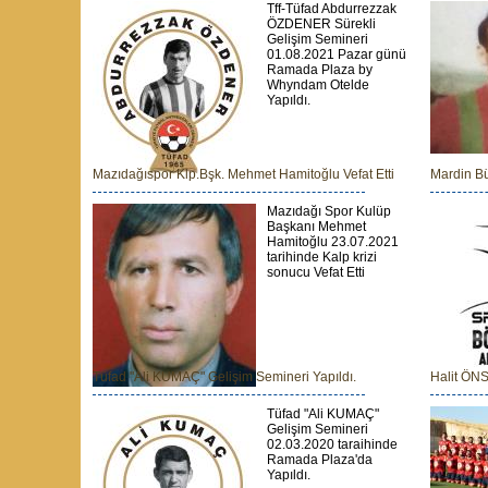
Tff-Tüfad Abdurrezzak
ÖZDENER Sürekli
Gelişim Semineri
01.08.2021 Pazar günü
Ramada Plaza by
Whyndam Otelde
Yapıldı.
Mazıdağıspor Klp.Bşk. Mehmet Hamitoğlu Vefat Etti
Mardin Bü
Mazıdağı Spor Kulüp
Başkanı Mehmet
Hamitoğlu 23.07.2021
tarihinde Kalp krizi
sonucu Vefat Etti
Tüfad "Ali KUMAÇ" Gelişim Semineri Yapıldı.
Halit ÖN
Tüfad "Ali KUMAÇ"
Gelişim Semineri
02.03.2020 taraihinde
Ramada Plaza'da
Yapıldı.