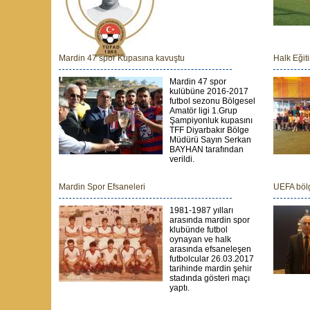
Mardin 47 spor Kupasına kavuştu
Halk Eğit
Mardin 47 spor
kulübüne 2016-2017
futbol sezonu Bölgesel
Amatör ligi 1.Grup
Şampiyonluk kupasını
TFF Diyarbakır Bölge
Müdürü Sayın Serkan
BAYHAN tarafından
verildi.
Mardin Spor Efsaneleri
UEFA bölg
1981-1987 yılları
arasında mardin spor
klubünde futbol
oynayan ve halk
arasında efsaneleşen
futbolcular 26.03.2017
tarihinde mardin şehir
stadında gösteri maçı
yaptı.