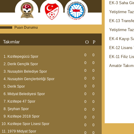
EK-3 Saha Gir
Yetiştirme Taz
EK-13 Transf
Puan Durumu
Yetiştirme Taz
EK-4 Kayıp Sa
Takımlar
O
P
EK-12 Lisans
0
0
Kızıltepegücü Spor
EK-11 Filiz L
0
0
Derik Gençlik Spor
Amatör Takım
0
0
Nusaybin Belediye Spor
0
0
Nusaybin Gençlerbirliği Spor
0
0
Derik Spor
Midyat Belediyesi Spor
0
0
Kızıltepe 47 Spor
0
0
Şeyhan Spor
0
0
Kızıltepe 2018 Spor
0
0
Kızıltepe Spor Lisesi Spor
0
0
1979 Midyat Spor
0
0