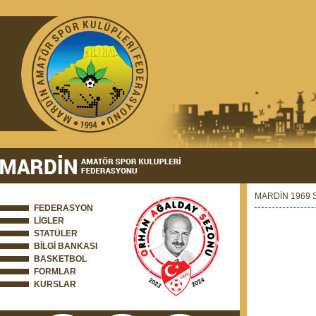
MARDİN 1969
FEDERASYON
LİGLER
STATÜLER
BİLGİ BANKASI
BASKETBOL
FORMLAR
KURSLAR