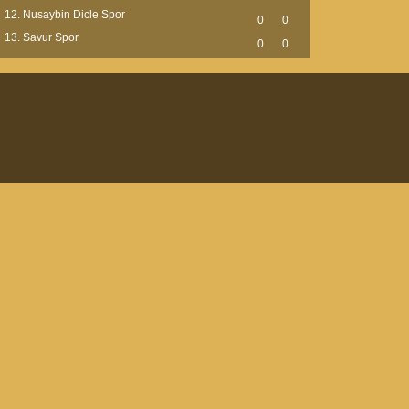
Nusaybin Dicle Spor
0
0
Savur Spor
0
0