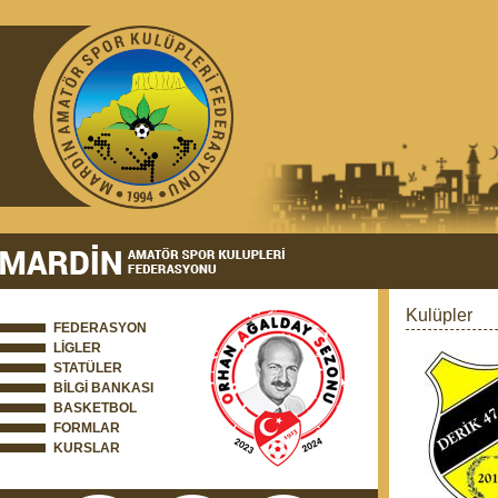
Kulüpler
FEDERASYON
LİGLER
STATÜLER
BİLGİ BANKASI
BASKETBOL
FORMLAR
KURSLAR