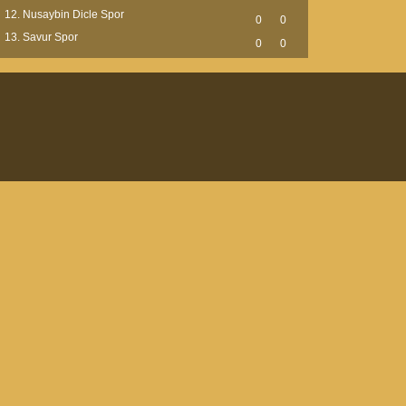
Nusaybin Dicle Spor
0
0
Savur Spor
0
0