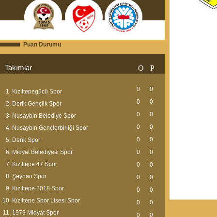
Puan Durumu
Takımlar
O
P
0
0
Kızıltepegücü Spor
0
0
Derik Gençlik Spor
0
0
Nusaybin Belediye Spor
0
0
Nusaybin Gençlerbirliği Spor
0
0
Derik Spor
Midyat Belediyesi Spor
0
0
Kızıltepe 47 Spor
0
0
Şeyhan Spor
0
0
Kızıltepe 2018 Spor
0
0
Kızıltepe Spor Lisesi Spor
0
0
1979 Midyat Spor
0
0