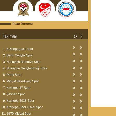
Puan Durumu
Takımlar
O
P
0
0
Kızıltepegücü Spor
0
0
Derik Gençlik Spor
0
0
Nusaybin Belediye Spor
0
0
Nusaybin Gençlerbirliği Spor
0
0
Derik Spor
Midyat Belediyesi Spor
0
0
Kızıltepe 47 Spor
0
0
Şeyhan Spor
0
0
Kızıltepe 2018 Spor
0
0
Kızıltepe Spor Lisesi Spor
0
0
1979 Midyat Spor
0
0